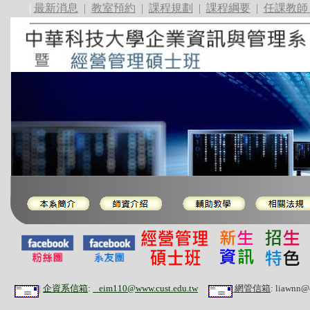
|
最新消息
|
教室預約
|
課程規劃
|
課程綱要
|
任課教師
|
企資系信箱
:
eim110@www.cust.edu.t
w
網管信箱
: liawnn@