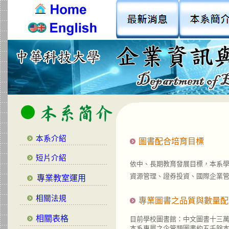
本系介紹
圖書配合培育目標
短片介紹
依中、長期教育發展目標，本系
資源管理、證券投資、國際企業
專業教室運用
相關法規
專業圖書之品質與數量配
相關表格
目前學校圖書館：中文圖書十三
本系專屬之
企管類圖書
約五千餘