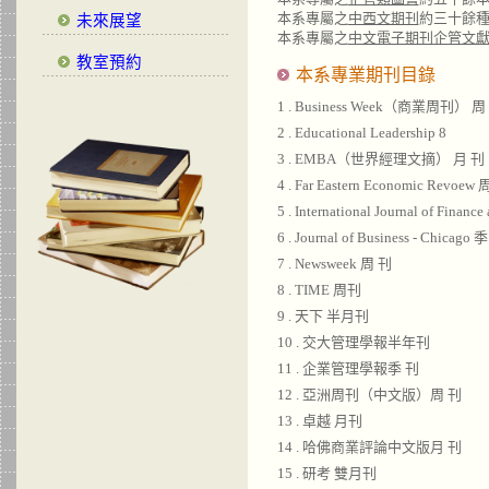
本系專屬之
中西文期刊
約三十餘
未來展望
本系專屬之
中文電子期刊企管文
教室預約
本系專業期刊目錄
1 . Business Week（商業周刊） 周
2 . Educational Leadership 8
3 . EMBA（世界經理文摘） 月 刊
4 . Far Eastern Economic Revoew
5 . International Journal of Finan
6 . Journal of Business - Chicago 
7 . Newsweek 周 刊
8 . TIME 周刊
9 . 天下 半月刊
10 . 交大管理學報半年刊
11 . 企業管理學報季 刊
12 . 亞洲周刊（中文版）周 刊
13 . 卓越 月刊
14 . 哈佛商業評論中文版月 刊
15 . 研考 雙月刊