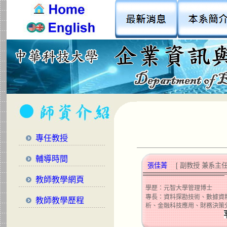
專任教授
輔導時間
張佳菁
[
副教授 兼系主
教師教學網頁
學歷：元智大學管理博士
專長：資料探勘技術、數據資
教師教學歷程
析、金融科技應用、財務決策