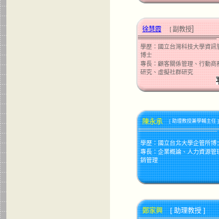
]
徐慧霞
副教授
[
學歷：
國立台灣科技大學資訊
博士
專長：
顧客關係管理、行動商
研究、虛擬社群研究
陳永承
助理教授兼學輔主任 ]
[
學歷：國立台北大學企管所博
專長：企業概論、人力資源管
銷管理
鄭家興
[ 助理教授 ]