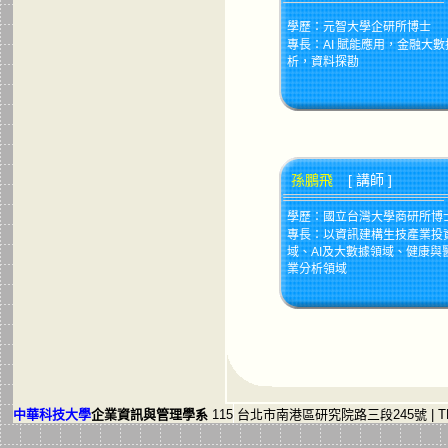
學歷：元智大學企研所博士
專長：AI 賦能應用，金融大數
析，資料探勘
孫鵬飛
[ 講師 ]
學歷：國立台灣大學商研所博
專長：以資訊建構生技產業投
域、AI及大數據領域、健康與
業分析領域
中華科技大學
企業資訊與管理學系
115 台北市南港區研究院路三段245號
|
TE