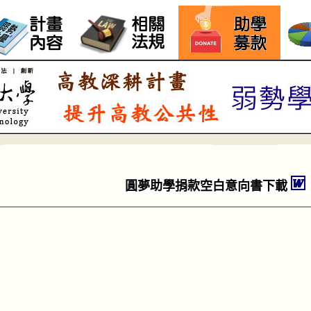
圓夢助學捐款空白意向書下載