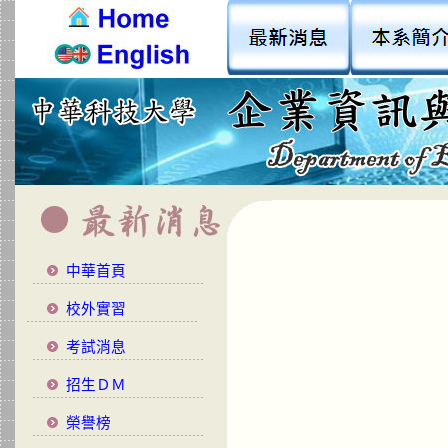
中華首頁
校外實習
考試消息
招生ＤＭ
榮譽榜